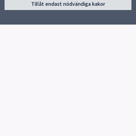
Tillåt endast nödvändiga kakor
Start
Verksamheter & årskurser
Om skolan
Kontakt
Elevhälsa
Snabblänkar
Uppsala kommun
Skolverket
Kontakt
Skolexpedition
018-727 81 20
Fler kontaktvägar