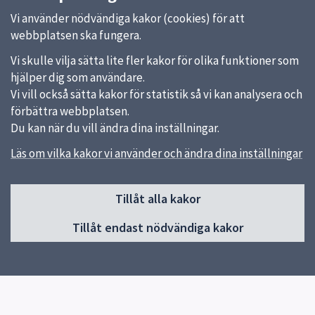
Vi använder nödvändiga kakor (cookies) för att
webbplatsen ska fungera.
Vi skulle vilja sätta lite fler kakor för olika funktioner som
hjälper dig som användare.
Vi vill också sätta kakor för statistik så vi kan analysera och
förbättra webbplatsen.
Du kan när du vill ändra dina inställningar.
Läs om vilka kakor vi använder och ändra dina inställningar
Sidfot
Tillåt alla kakor
Huvudmeny
Tillåt endast nödvändiga kakor
Start
Verksamheter & årskurser
Om skolan
Kontakt
Elevhälsa