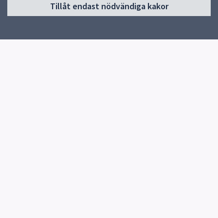
Tillåt endast nödvändiga kakor
Start
Verksamheter & årskurser
Om skolan
Kontakt
Elevhälsa
Snabblänkar
Uppsala kommun
Skolverket
Kontakt
Skolexpedition
018-727 81 20
Fler kontaktvägar